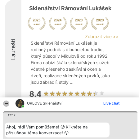
Sklenářství Rámování Lukášek
Zobrazit více >>
Laureáti
Sklenářství Rámování Lukášek je
rodinný podnik s dlouholetou tradicí,
který působí v Mikulově od roku 1992.
Firma nabízí škálu sklenářských služeb
včetně přesného zasklívání oken a
dveří, realizace skleněných prvků, jako
jsou zábradlí, stoly ...
8.4
ORLOVÉ Sklenářství
Live chat
Organizátor hlasování
17:17
Plebiscyt
Kontakt
Bright Side Solutions sp. z o.
Vítězové
Kontakt
o. sp. k.
Seznam všech
Ahoj, rádi Vám pomůžeme! 🙂 Klikněte na
ul. Ruska 22
laureátů
příslušnou téma konverzace! 🙂
Wrocław 50-079
Zásady
KRS 0000749100 | Regon
Pravidla