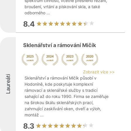
spektrum činností, včetně přesného řezání,
broušení, vrtání a pískování skla, a také
odborného ...
8.4
Sklenářství a rámování Mičík
Zobrazit více >>
Laureáti
Sklenářství a rámování Mičík působí v
Hodoníně, kde poskytuje komplexní
rámovací a sklenářské služby s tradicí
sahající až do roku 1990. Firma se zaměřuje
na širokou škálu sklenářských prací,
zahrnující zasklívání oken, dveří a výloh,
montáž ...
8.3