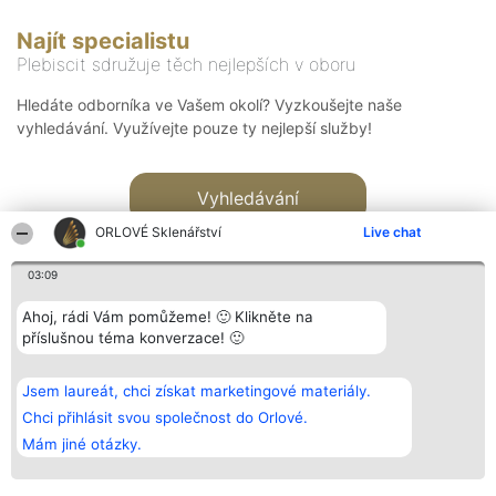
Najít specialistu
Plebiscit sdružuje těch nejlepších v oboru
Hledáte odborníka ve Vašem okolí? Vyzkoušejte naše
vyhledávání. Využívejte pouze ty nejlepší služby!
Vyhledávání
ORLOVÉ Sklenářství
Live chat
03:09
Ahoj, rádi Vám pomůžeme! 🙂 Klikněte na
příslušnou téma konverzace! 🙂
Organizátor hlasování
Plebiscyt
Kontakt
Bright Side Solutions sp. z o.
Vítězové
Kontakt
Jsem laureát, chci získat marketingové materiály.
o. sp. k.
Seznam všech
ul. Ruska 22
laureátů
Chci přihlásit svou společnost do Orlové.
Wrocław 50-079
Zásady
Mám jiné otázky.
KRS 0000749100 | Regon
Pravidla
381313360 | NIP 8943132676
Zásady
ochrany
osobních údajů