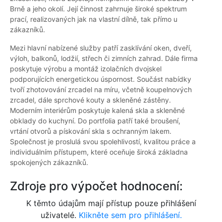
Brně a jeho okolí. Její činnost zahrnuje široké spektrum
prací, realizovaných jak na vlastní dílně, tak přímo u
zákazníků.
Mezi hlavní nabízené služby patří zasklívání oken, dveří,
výloh, balkonů, lodžií, střech či zimních zahrad. Dále firma
poskytuje výrobu a montáž izolačních dvojskel
podporujících energetickou úspornost. Součást nabídky
tvoří zhotovování zrcadel na míru, včetně koupelnových
zrcadel, dále sprchové kouty a skleněné zástěny.
Moderním interiérům poskytuje kalená skla a skleněné
obklady do kuchyní. Do portfolia patří také broušení,
vrtání otvorů a pískování skla s ochranným lakem.
Společnost je proslulá svou spolehlivostí, kvalitou práce a
individuálním přístupem, které oceňuje široká základna
spokojených zákazníků.
Zdroje pro výpočet hodnocení:
K těmto údajům mají přístup pouze přihlášení
uživatelé.
Klikněte sem pro přihlášení.