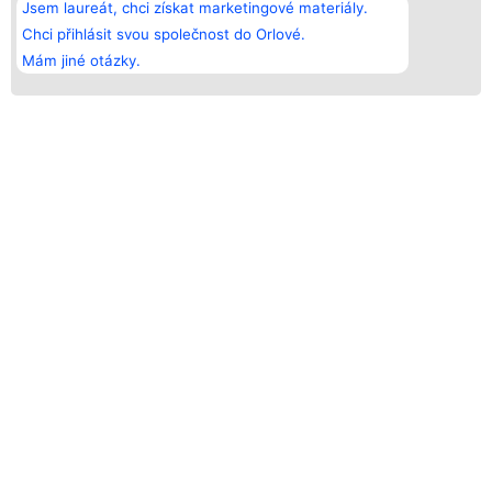
Jsem laureát, chci získat marketingové materiály.
Chci přihlásit svou společnost do Orlové.
Mám jiné otázky.
ORLOVÉ SKLENÁŘSTVÍ - LÍDŘI V OBORU
KDO MŮŽE BÝT ČLENEM?
Tento program byl vytvořen za účelem rozlišení
nejlepších firem od těch průměrných. Na lídry v oboru,