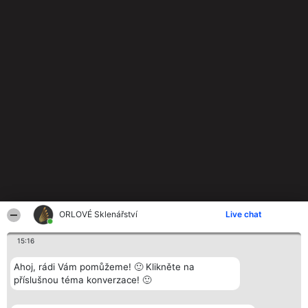
ORLOVÉ Sklenářství
Live chat
15:16
Ahoj, rádi Vám pomůžeme! 🙂 Klikněte na
příslušnou téma konverzace! 🙂