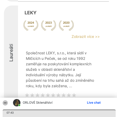
LEKY
Zobrazit více >>
Laureáti
Společnost LEKY, s.r.o., která sídlí v
Milčicích u Peček, se od roku 1992
zaměřuje na poskytování komplexních
služeb v oblasti sklenářství a
individuální výroby nábytku. Její
působení na trhu sahá až do zmíněného
roku, kdy byla založena, ...
ORLOVÉ Sklenářství
Live chat
07:43
Organizátor hlasování
Plebiscyt
Kontakt