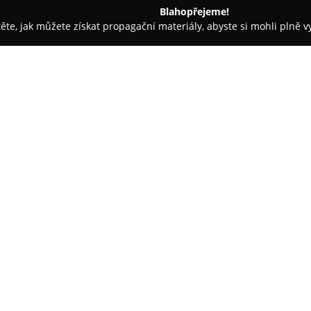
Blahopřejeme!
těte, jak můžete získat propagační materiály, abyste si mohli plně 
autoskel - Kolín
Petr Kratochvíl - Sklenářství
O společnosti:
Petr Kratochvíl - Sklenářství
je
Konojedech, jejíž tradice sahá
třicet let zkušeností v oblasti
sklenářské služby širokému spek
Zobrazit více >>
specializace zahrnuje řezání, b
důraz na detailní zpracování a 
Společnost poskytuje rozsáhlé 
y
oken, dveří, skleníků a výloh, a
speciálními skly, například m
realizuje dodávky a montáže be