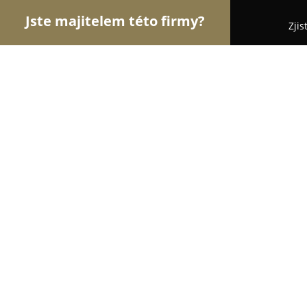
Jste majitelem této firmy?
Zjis
Orlové Sklenářství
Sklenářství, Autoskla, Opravy 
Petr Kratochvíl - Sklenářství
9.8
(44)
Kostelec nad Černými lesy, Konojedy 10, Konojed
Zobrazit telefonní číslo