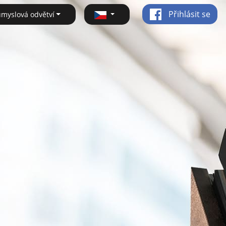
Přihlásit se
ůmyslová odvětví