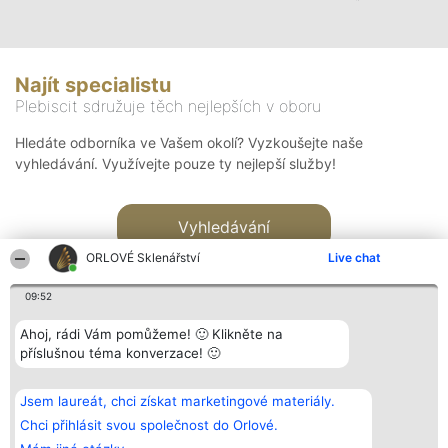
Najít specialistu
Plebiscit sdružuje těch nejlepších v oboru
Hledáte odborníka ve Vašem okolí? Vyzkoušejte naše
vyhledávání. Využívejte pouze ty nejlepší služby!
Vyhledávání
ORLOVÉ Sklenářství
Live chat
09:52
Ahoj, rádi Vám pomůžeme! 🙂 Klikněte na
příslušnou téma konverzace! 🙂
Organizátor hlasování
Plebiscyt
Kontakt
Bright Side Solutions sp. z o.
Vítězové
Kontakt
Jsem laureát, chci získat marketingové materiály.
o. sp. k.
Seznam všech
ul. Ruska 22
laureátů
Chci přihlásit svou společnost do Orlové.
Wrocław 50-079
Zásady