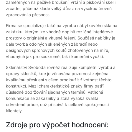
zaměřených na pečlivé broušení, vrtání a pískování skel i
zrcadel, přičemž klade velký důraz na vysokou úroveň
zpracování a přesnost.
Firma se specializuje také na výrobu nábytkového skla na
zakázku, kterým lze vhodně doplnit rozličné interiérové
prostory o originální a vkusné řešení. Součástí nabídky je
dále tvorba odolných skleněných zábradlí nebo
designových sprchových koutů zhotovených na míru,
vhodných jak pro soukromé, tak i komerční využití.
Sklenářství Svoboda rovněž realizuje kompletní výrobu a
opravy skleníků, kde je věnována pozornost zejména
kvalitnímu přesklení s cílem prodloužit životnost těchto
konstrukcí. Mezi charakteristické znaky firmy patří
důsledné dodržování sjednaných termínů, vstřícná
komunikace se zákazníky a stálá vysoká kvalita
odvedené práce, což přispívá k celkové spokojenosti
klientely.
Zdroje pro výpočet hodnocení: