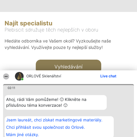
Najít specialistu
Plebiscit sdružuje těch nejlepších v oboru
Hledáte odborníka ve Vašem okolí? Vyzkoušejte naše
vyhledávání. Využívejte pouze ty nejlepší služby!
Vyhledávání
ORLOVÉ Sklenářství
Live chat
02:11
Ahoj, rádi Vám pomůžeme! 🙂 Klikněte na
příslušnou téma konverzace! 🙂
Organizátor hlasování
Plebiscyt
Kontakt
Bright Side Solutions sp. z o.
Vítězové
Kontakt
Jsem laureát, chci získat marketingové materiály.
o. sp. k.
Seznam všech
ul. Ruska 22
laureátů
Chci přihlásit svou společnost do Orlové.
Wrocław 50-079
Zásady
Mám jiné otázky.
KRS 0000749100 | Regon
Pravidla