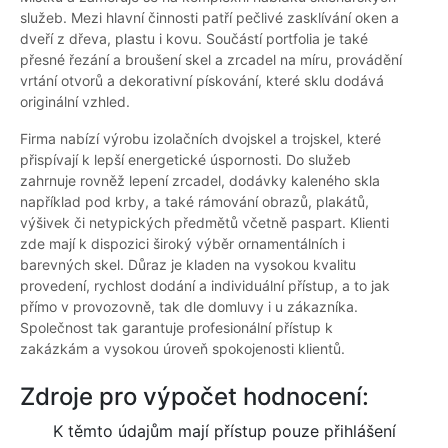
služeb. Mezi hlavní činnosti patří pečlivé zasklívání oken a
dveří z dřeva, plastu i kovu. Součástí portfolia je také
přesné řezání a broušení skel a zrcadel na míru, provádění
vrtání otvorů a dekorativní pískování, které sklu dodává
originální vzhled.
Firma nabízí výrobu izolačních dvojskel a trojskel, které
přispívají k lepší energetické úspornosti. Do služeb
zahrnuje rovněž lepení zrcadel, dodávky kaleného skla
například pod krby, a také rámování obrazů, plakátů,
výšivek či netypických předmětů včetně paspart. Klienti
zde mají k dispozici široký výběr ornamentálních i
barevných skel. Důraz je kladen na vysokou kvalitu
provedení, rychlost dodání a individuální přístup, a to jak
přímo v provozovně, tak dle domluvy i u zákazníka.
Společnost tak garantuje profesionální přístup k
zakázkám a vysokou úroveň spokojenosti klientů.
Zdroje pro výpočet hodnocení:
K těmto údajům mají přístup pouze přihlášení