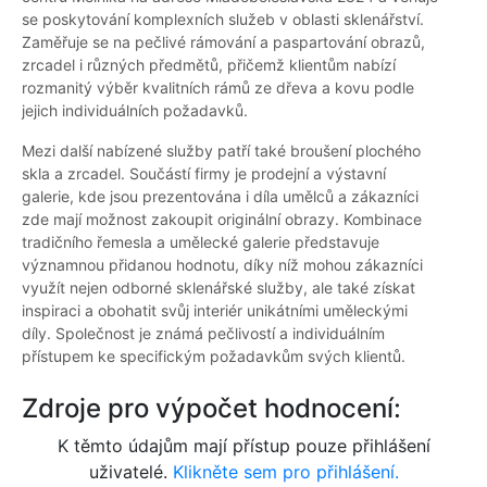
se poskytování komplexních služeb v oblasti sklenářství.
Zaměřuje se na pečlivé rámování a paspartování obrazů,
zrcadel i různých předmětů, přičemž klientům nabízí
rozmanitý výběr kvalitních rámů ze dřeva a kovu podle
jejich individuálních požadavků.
Mezi další nabízené služby patří také broušení plochého
skla a zrcadel. Součástí firmy je prodejní a výstavní
galerie, kde jsou prezentována i díla umělců a zákazníci
zde mají možnost zakoupit originální obrazy. Kombinace
tradičního řemesla a umělecké galerie představuje
významnou přidanou hodnotu, díky níž mohou zákazníci
využít nejen odborné sklenářské služby, ale také získat
inspiraci a obohatit svůj interiér unikátními uměleckými
díly. Společnost je známá pečlivostí a individuálním
přístupem ke specifickým požadavkům svých klientů.
Zdroje pro výpočet hodnocení:
K těmto údajům mají přístup pouze přihlášení
uživatelé.
Klikněte sem pro přihlášení.