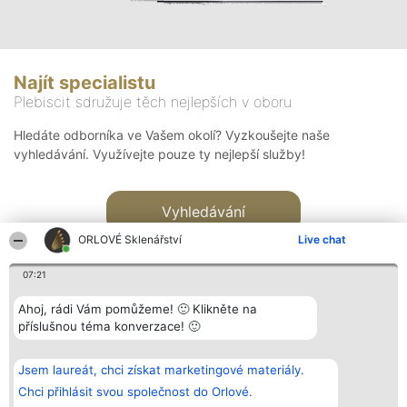
Najít specialistu
Plebiscit sdružuje těch nejlepších v oboru
Hledáte odborníka ve Vašem okolí? Vyzkoušejte naše
vyhledávání. Využívejte pouze ty nejlepší služby!
Vyhledávání
ORLOVÉ Sklenářství
Live chat
07:21
Ahoj, rádi Vám pomůžeme! 🙂 Klikněte na
příslušnou téma konverzace! 🙂
Organizátor hlasování
Plebiscyt
Kontakt
Bright Side Solutions sp. z o.
Vítězové
Kontakt
Jsem laureát, chci získat marketingové materiály.
o. sp. k.
Seznam všech
ul. Ruska 22
laureátů
Chci přihlásit svou společnost do Orlové.
Wrocław 50-079
Zásady