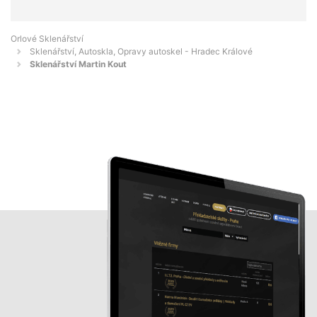
Orlové Sklenářství
Sklenářství, Autoskla, Opravy autoskel - Hradec Králové
Sklenářství Martin Kout