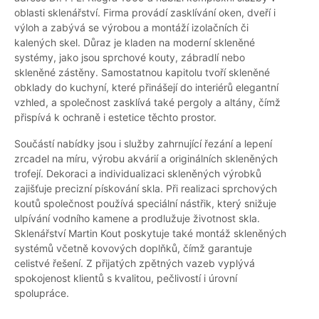
oblasti sklenářství. Firma provádí zasklívání oken, dveří i
výloh a zabývá se výrobou a montáží izolačních či
kalených skel. Důraz je kladen na moderní skleněné
systémy, jako jsou sprchové kouty, zábradlí nebo
skleněné zástěny. Samostatnou kapitolu tvoří skleněné
obklady do kuchyní, které přinášejí do interiérů elegantní
vzhled, a společnost zasklívá také pergoly a altány, čímž
přispívá k ochraně i estetice těchto prostor.
Součástí nabídky jsou i služby zahrnující řezání a lepení
zrcadel na míru, výrobu akvárií a originálních skleněných
trofejí. Dekoraci a individualizaci skleněných výrobků
zajišťuje precizní pískování skla. Při realizaci sprchových
koutů společnost používá speciální nástřik, který snižuje
ulpívání vodního kamene a prodlužuje životnost skla.
Sklenářství Martin Kout poskytuje také montáž skleněných
systémů včetně kovových doplňků, čímž garantuje
celistvé řešení. Z přijatých zpětných vazeb vyplývá
spokojenost klientů s kvalitou, pečlivostí i úrovní
spolupráce.