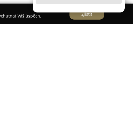
Zjistit
vychutnat Váš úspěch.
dinný podnik s téměř dvacetiletou historií, který
dlická 80. Firma se specializuje na širokou škálu
klívání oken, dveří a výloh, dále pak řezání a
Do portfolia patří také realizace rozsáhlých výloh a
em.
ného skleněný nábytek, podlahy, bezpečnostní,
a s potřebnými atesty. Firma se vyznačuje
pětiletou zárukou, stejně jako výrobou akvárií a
ění škody do výše jednoho milionu korun.