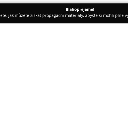
Blahopřejeme!
těte, jak můžete získat propagační materiály, abyste si mohli plně 
 autoskel - Praha
Sklenářství Lana
O společnosti:
Sklenářství Lana
představuje ro
se nachází v Praze na adrese Ra
sklenářských služeb, včetně zas
leštění skla i zrcadel na míru. 
Zobrazit více >>
obkladů kuchyní barevným skl
Součástí nabídky jsou kromě ji
neprůstřelná i protipožární skl
vakuovými skly poskytovanými s 
terárií, na která nabízí pojišt