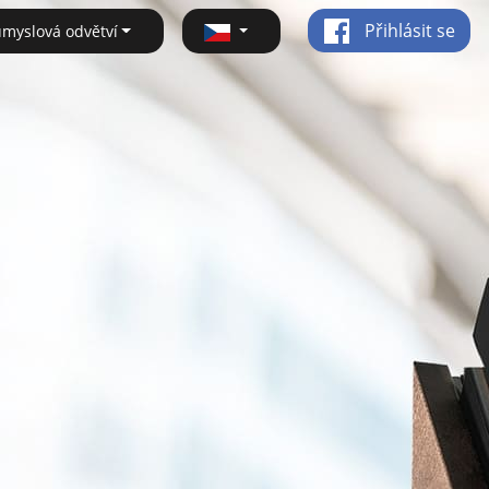
Přihlásit se
ůmyslová odvětví