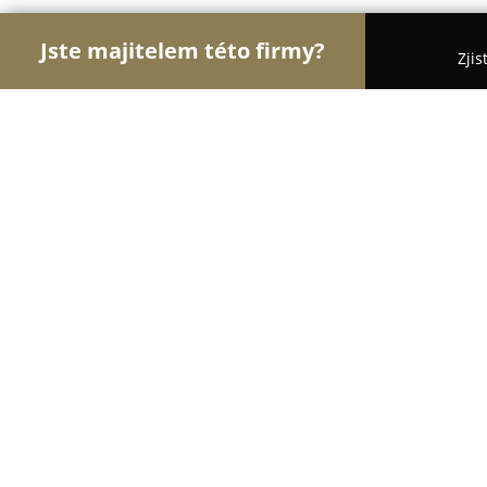
Jste majitelem této firmy?
Zjis
Orlové Sklenářství
Sklenářství, Autoskla, Opravy
Sklenářství Lana
9.4
(150)
Praha, Radlická 80
Zobrazit telefonní číslo