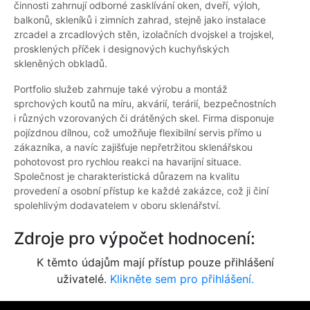
činnosti zahrnují odborné zasklívání oken, dveří, výloh,
balkonů, skleníků i zimních zahrad, stejně jako instalace
zrcadel a zrcadlových stěn, izolačních dvojskel a trojskel,
prosklených příček i designových kuchyňských
skleněných obkladů.
Portfolio služeb zahrnuje také výrobu a montáž
sprchových koutů na míru, akvárií, terárií, bezpečnostních
i různých vzorovaných či drátěných skel. Firma disponuje
pojízdnou dílnou, což umožňuje flexibilní servis přímo u
zákazníka, a navíc zajišťuje nepřetržitou sklenářskou
pohotovost pro rychlou reakci na havarijní situace.
Společnost je charakteristická důrazem na kvalitu
provedení a osobní přístup ke každé zakázce, což ji činí
spolehlivým dodavatelem v oboru sklenářství.
Zdroje pro výpočet hodnocení:
K těmto údajům mají přístup pouze přihlášení
uživatelé.
Klikněte sem pro přihlášení.