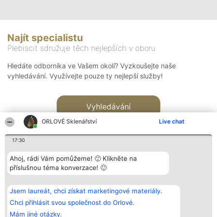
Najít specialistu
Plebiscit sdružuje těch nejlepších v oboru
Hledáte odborníka ve Vašem okolí? Vyzkoušejte naše
vyhledávání. Využívejte pouze ty nejlepší služby!
Vyhledávání
ORLOVÉ Sklenářství
Live chat
17:30
Ahoj, rádi Vám pomůžeme! 🙂 Klikněte na
příslušnou téma konverzace! 🙂
Organizátor hlasování
Plebiscyt
Kontakt
Bright Side Solutions sp. z o.
Vítězové
Kontakt
Jsem laureát, chci získat marketingové materiály.
o. sp. k.
Seznam všech
ul. Ruska 22
laureátů
Chci přihlásit svou společnost do Orlové.
Wrocław 50-079
Zásady
Mám jiné otázky.
KRS 0000749100 | Regon
Pravidla