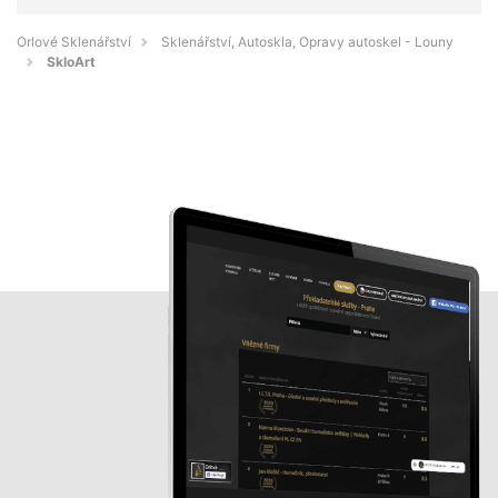
Orlové Sklenářství
Sklenářství, Autoskla, Opravy autoskel - Louny
SkloArt