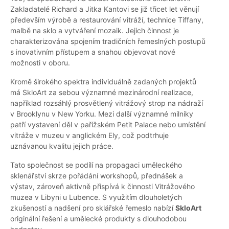
Zakladatelé Richard a Jitka Kantovi se již třicet let věnují
především výrobě a restaurování vitráží, technice Tiffany,
malbě na sklo a vytváření mozaik. Jejich činnost je
charakterizována spojením tradičních řemeslných postupů
s inovativním přístupem a snahou objevovat nové
možnosti v oboru.
Kromě širokého spektra individuálně zadaných projektů
má SkloArt za sebou významné mezinárodní realizace,
například rozsáhlý prosvětlený vitrážový strop na nádraží
v Brooklynu v New Yorku. Mezi další významné milníky
patří vystavení děl v pařížském Petit Palace nebo umístění
vitráže v muzeu v anglickém Ely, což podtrhuje
uznávanou kvalitu jejich práce.
Tato společnost se podílí na propagaci uměleckého
sklenářství skrze pořádání workshopů, přednášek a
výstav, zároveň aktivně přispívá k činnosti Vitrážového
muzea v Libyni u Lubence. S využitím dlouholetých
zkušeností a nadšení pro sklářské řemeslo nabízí
SkloArt
originální řešení a umělecké produkty s dlouhodobou