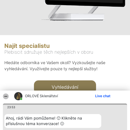
Najít specialistu
Plebiscit sdružuje těch nejlepších v oboru
Hledáte odborníka ve Vašem okolí? Vyzkoušejte naše
vyhledávání. Využívejte pouze ty nejlepší služby!
Vyhledávání
ORLOVÉ Sklenářství
Live chat
23:53
Ahoj, rádi Vám pomůžeme! 🙂 Klikněte na
příslušnou téma konverzace! 🙂
Organizátor hlasování
Plebiscyt
Kontakt