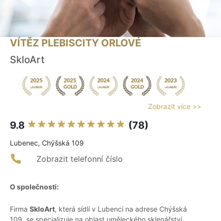
VÍTĚZ PLEBISCITY ORLOVÉ
SkloArt
Zobrazit více >>
9.8
(78)
Lubenec, Chýšská 109
Zobrazit telefonní číslo
O společnosti:
Firma
SkloArt
, která sídlí v Lubenci na adrese Chýšská
109, se specializuje na oblast uměleckého sklenářství.