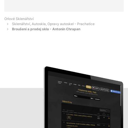
Orlové Sklenářství
Sklenářství, Autoskla, Opravy autoskel - Prachatice
Broušení a prodej skla - Antonín Chrapan