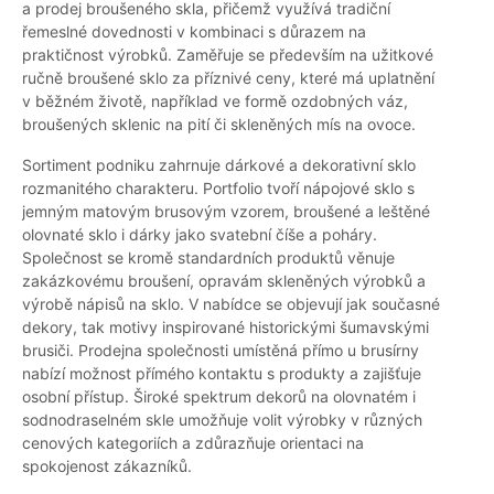
a prodej broušeného skla, přičemž využívá tradiční
řemeslné dovednosti v kombinaci s důrazem na
praktičnost výrobků. Zaměřuje se především na užitkové
ručně broušené sklo za příznivé ceny, které má uplatnění
v běžném životě, například ve formě ozdobných váz,
broušených sklenic na pití či skleněných mís na ovoce.
Sortiment podniku zahrnuje dárkové a dekorativní sklo
rozmanitého charakteru. Portfolio tvoří nápojové sklo s
jemným matovým brusovým vzorem, broušené a leštěné
olovnaté sklo i dárky jako svatební číše a poháry.
Společnost se kromě standardních produktů věnuje
zakázkovému broušení, opravám skleněných výrobků a
výrobě nápisů na sklo. V nabídce se objevují jak současné
dekory, tak motivy inspirované historickými šumavskými
brusiči. Prodejna společnosti umístěná přímo u brusírny
nabízí možnost přímého kontaktu s produkty a zajišťuje
osobní přístup. Široké spektrum dekorů na olovnatém i
sodnodraselném skle umožňuje volit výrobky v různých
cenových kategoriích a zdůrazňuje orientaci na
spokojenost zákazníků.