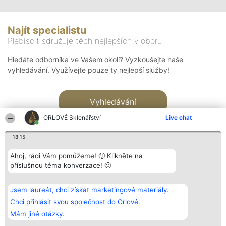
Najít specialistu
Plebiscit sdružuje těch nejlepších v oboru
Hledáte odborníka ve Vašem okolí? Vyzkoušejte naše
vyhledávání. Využívejte pouze ty nejlepší služby!
Vyhledávání
ORLOVÉ Sklenářství
Live chat
18:15
Ahoj, rádi Vám pomůžeme! 🙂 Klikněte na
příslušnou téma konverzace! 🙂
Organizátor hlasování
Plebiscyt
Kontakt
Bright Side Solutions sp. z o.
Vítězové
Kontakt
Jsem laureát, chci získat marketingové materiály.
o. sp. k.
Seznam všech
ul. Ruska 22
laureátů
Chci přihlásit svou společnost do Orlové.
Wrocław 50-079
Zásady
Mám jiné otázky.
KRS 0000749100 | Regon
Pravidla
381313360 | NIP 8943132676
Zásady