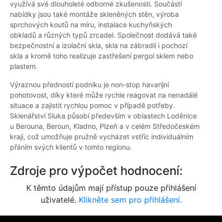
využívá své dlouholeté odborné zkušenosti. Součástí
nabídky jsou také montáže skleněných stěn, výroba
sprchových koutů na míru, instalace kuchyňských
obkladů a různých typů zrcadel. Společnost dodává také
bezpečnostní a izolační skla, skla na zábradlí i pochozí
skla a kromě toho realizuje zastřešení pergol sklem nebo
plastem.
Výraznou předností podniku je non-stop havarijní
pohotovost, díky které může rychle reagovat na nenadálé
situace a zajistit rychlou pomoc v případě potřeby.
Sklenářství Sluka působí především v oblastech Loděnice
u Berouna, Beroun, Kladno, Plzeň a v celém Středočeském
kraji, což umožňuje pružně vycházet vstříc individuálním
přáním svých klientů v tomto regionu.
Zdroje pro výpočet hodnocení:
K těmto údajům mají přístup pouze přihlášení
uživatelé.
Klikněte sem pro přihlášení.