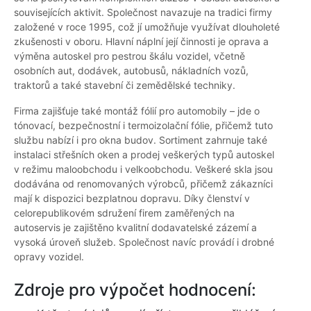
souvisejících aktivit. Společnost navazuje na tradici firmy
založené v roce 1995, což jí umožňuje využívat dlouholeté
zkušenosti v oboru. Hlavní náplní její činnosti je oprava a
výměna autoskel pro pestrou škálu vozidel, včetně
osobních aut, dodávek, autobusů, nákladních vozů,
traktorů a také stavební či zemědělské techniky.
Firma zajišťuje také montáž fólií pro automobily – jde o
tónovací, bezpečnostní i termoizolační fólie, přičemž tuto
službu nabízí i pro okna budov. Sortiment zahrnuje také
instalaci střešních oken a prodej veškerých typů autoskel
v režimu maloobchodu i velkoobchodu. Veškeré skla jsou
dodávána od renomovaných výrobců, přičemž zákazníci
mají k dispozici bezplatnou dopravu. Díky členství v
celorepublikovém sdružení firem zaměřených na
autoservis je zajištěno kvalitní dodavatelské zázemí a
vysoká úroveň služeb. Společnost navíc provádí i drobné
opravy vozidel.
Zdroje pro výpočet hodnocení: