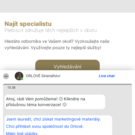
Najít specialistu
Plebiscit sdružuje těch nejlepších v oboru
Hledáte odborníka ve Vašem okolí? Vyzkoušejte naše
vyhledávání. Využívejte pouze ty nejlepší služby!
Vyhledávání
ORLOVÉ Sklenářství
Live chat
15:38
Ahoj, rádi Vám pomůžeme! 🙂 Klikněte na
příslušnou téma konverzace! 🙂
Organizátor hlasování
Plebiscyt
Kontakt
Bright Side Solutions sp. z o.
Vítězové
Kontakt
Jsem laureát, chci získat marketingové materiály.
o. sp. k.
Seznam všech
ul. Ruska 22
laureátů
Chci přihlásit svou společnost do Orlové.
Wrocław 50-079
Zásady
Mám jiné otázky.
KRS 0000749100 | Regon
Pravidla