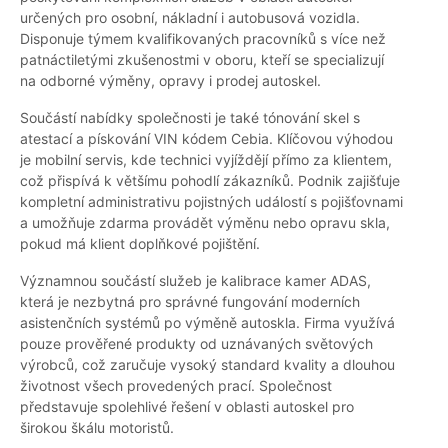
určených pro osobní, nákladní i autobusová vozidla.
Disponuje týmem kvalifikovaných pracovníků s více než
patnáctiletými zkušenostmi v oboru, kteří se specializují
na odborné výměny, opravy i prodej autoskel.
Součástí nabídky společnosti je také tónování skel s
atestací a pískování VIN kódem Cebia. Klíčovou výhodou
je mobilní servis, kde technici vyjíždějí přímo za klientem,
což přispívá k většímu pohodlí zákazníků. Podnik zajišťuje
kompletní administrativu pojistných událostí s pojišťovnami
a umožňuje zdarma provádět výměnu nebo opravu skla,
pokud má klient doplňkové pojištění.
Významnou součástí služeb je kalibrace kamer ADAS,
která je nezbytná pro správné fungování moderních
asistenčních systémů po výměně autoskla. Firma využívá
pouze prověřené produkty od uznávaných světových
výrobců, což zaručuje vysoký standard kvality a dlouhou
životnost všech provedených prací. Společnost
představuje spolehlivé řešení v oblasti autoskel pro
širokou škálu motoristů.