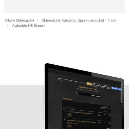
Orlové Sklenářství
Sklenářství, Autoskla, Opravy autoskel - Písek
Autosklo HS Expert