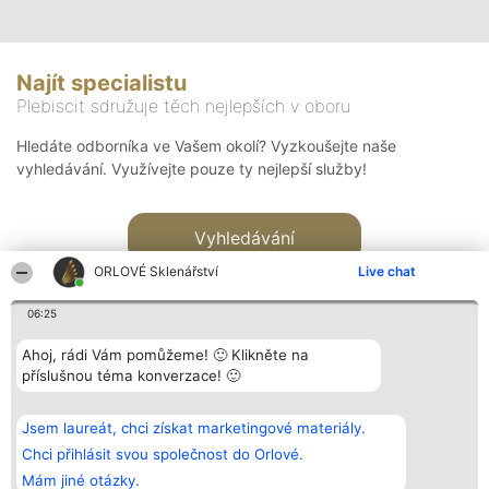
Najít specialistu
Plebiscit sdružuje těch nejlepších v oboru
Hledáte odborníka ve Vašem okolí? Vyzkoušejte naše
vyhledávání. Využívejte pouze ty nejlepší služby!
Vyhledávání
ORLOVÉ Sklenářství
Live chat
06:25
Ahoj, rádi Vám pomůžeme! 🙂 Klikněte na
příslušnou téma konverzace! 🙂
Organizátor hlasování
Plebiscyt
Kontakt
Bright Side Solutions sp. z o.
Vítězové
Kontakt
Jsem laureát, chci získat marketingové materiály.
o. sp. k.
Seznam všech
ul. Ruska 22
laureátů
Chci přihlásit svou společnost do Orlové.
Wrocław 50-079
Zásady
Mám jiné otázky.
KRS 0000749100 | Regon
Pravidla