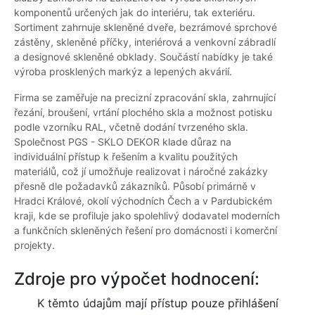
komponentů určených jak do interiéru, tak exteriéru.
Sortiment zahrnuje skleněné dveře, bezrámové sprchové
zástěny, skleněné příčky, interiérová a venkovní zábradlí
a designové skleněné obklady. Součástí nabídky je také
výroba prosklených markýz a lepených akvárií.
Firma se zaměřuje na precizní zpracování skla, zahrnující
řezání, broušení, vrtání plochého skla a možnost potisku
podle vzorníku RAL, včetně dodání tvrzeného skla.
Společnost PGS - SKLO DEKOR klade důraz na
individuální přístup k řešením a kvalitu použitých
materiálů, což jí umožňuje realizovat i náročné zakázky
přesně dle požadavků zákazníků. Působí primárně v
Hradci Králové, okolí východních Čech a v Pardubickém
kraji, kde se profiluje jako spolehlivý dodavatel moderních
a funkčních skleněných řešení pro domácnosti i komerční
projekty.
Zdroje pro výpočet hodnocení:
K těmto údajům mají přístup pouze přihlášení