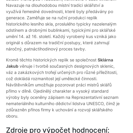
Navazuje na dlouhodobou místní tradici sklářství a
využívá řemeslné dovednosti, které byly předávány po
generace. Zaměřuje se na ruční produkci replik
historického lesního skla, proslulého typicky nazelenalým
odstínem a drobnými bublinkami, typickými pro sklářské
umění 14. až 16. století. Každý vyrobený kus vzniká jako
originál s důrazem na tradiční postupy, které zahrnují
náročný, patnáctihodinový proces tavby.
Kromě těchto historických replik se společnost
Sklárna
Jakub
věnuje i tvorbě současných designových sklenic,
váz a zakázkových trofejí určených pro různé příležitosti,
což dokládá rozmanitost její umělecké činnosti.
Návštěvníkům umožňuje pozorovat práci mistrů sklářů
přímo v dílně. Ojedinělý charakter a vysoký standard
výroby byly oceněny zápisem na Reprezentativní seznam
nemateriálního kulturního dědictví lidstva UNESCO, čímž je
zdůrazněn přínos firmy k uchování a rozvoji sklářského
oboru.
Zdroje pro výpočet hodnocení: