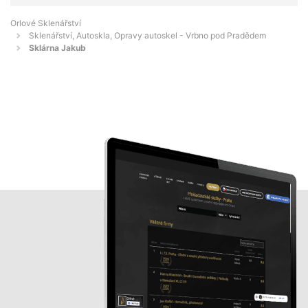
Orlové Sklenářství
Sklenářství, Autoskla, Opravy autoskel - Vrbno pod Pradědem
Sklárna Jakub