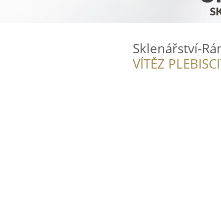
Sklenářství-R
VÍTĚZ PLEBISC