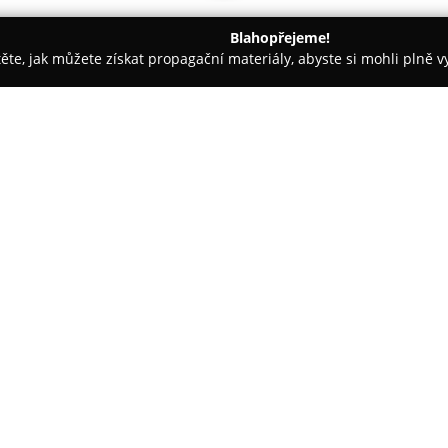
Blahopřejeme!
těte, jak můžete získat propagační materiály, abyste si mohli plně 
 autoskel - Cheb
Sklenářství-Rámování Mágr Luděk
O společnosti:
Sklenářství-Rámování Mágr L
historií, zaměřený na komplexn
Zaměstnanci firmy se specializu
broušení skla, lepení akvárií a 
Zobrazit více >>
portfolia služeb patří také trad
aplikace kalených žáruvzdorný
zasklívání. Montáž skleněných
zákazníka doma nebo ve firmě.
Součástí nabídky Sklenářství-