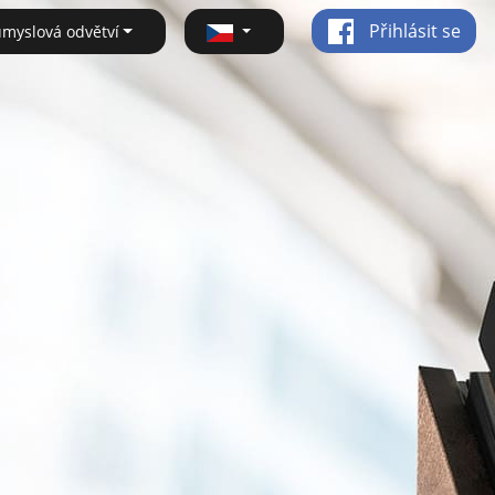
Přihlásit se
ůmyslová odvětví