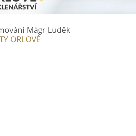
ámování Mágr Luděk
ITY ORLOVÉ