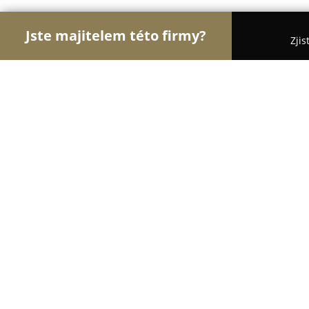
Jste majitelem této firmy?
Zjis
Orlové Sklenářství
Sklenářství, Autoskla, Opravy
Sklenářství-Rámování Mágr Luděk
8.6
(54)
Mariánské Lázně, Bezejmenná 620/4
Zobrazit telefonní číslo