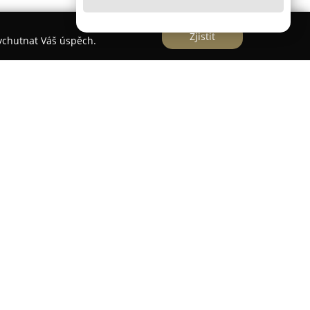
Zjistit
vychutnat Váš úspěch.
uděk
představuje rodinný podnik s bohatou
í zpracování plochého skla a zrcadel.
jí na různé sklenářské úkony, jako je vrtání a
terárií i nabídku rozličných tvarů zrcadel. Do
iční zasklívání oken, výloh, balkonů a skleníků,
ch skel a realizace systémů pro posuvné
 konstrukcí může být provedena přímo u
Rámování Mágr Luděk je rovněž rámování obrazů,