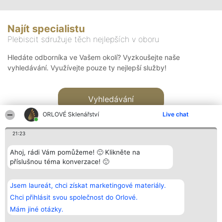
Najít specialistu
Plebiscit sdružuje těch nejlepších v oboru
Hledáte odborníka ve Vašem okolí? Vyzkoušejte naše
vyhledávání. Využívejte pouze ty nejlepší služby!
Vyhledávání
ORLOVÉ Sklenářství
Live chat
21:23
Ahoj, rádi Vám pomůžeme! 🙂 Klikněte na
příslušnou téma konverzace! 🙂
Organizátor hlasování
Plebiscyt
Kontakt
Bright Side Solutions sp. z o.
Vítězové
Kontakt
Jsem laureát, chci získat marketingové materiály.
o. sp. k.
Seznam všech
ul. Ruska 22
laureátů
Chci přihlásit svou společnost do Orlové.
Wrocław 50-079
Zásady
Mám jiné otázky.
KRS 0000749100 | Regon
Pravidla
381313360 | NIP 8943132676
Zásady