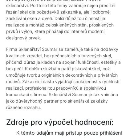
sklenářství. Portfolio této firmy zahrnuje nejen precizní
řezání skel dle požadavků zákazníka, ale i odborné
zasklívání oken a dveří. Další důležitou činností je
realizace a montáž celoskleněných stěn, prosklených
prvků i výloh, které přinášejí do interiérů moderní
designový prvek.
Firma Sklenářství Soumar se zaměřuje také na dodávky
kvalitních zrcadel, bezpečnostních a tvrzených skel,
přičemž důraz je kladen na spojení funkčnosti, estetiky a
bezpečí. K dalším službám patří pískování skel, což
umožňuje tvorbu originálních dekorativních a privátních
motivů. Zákazníci často vyjadřují spokojenost s rychlostí
realizací, profesionalitou pracovníků a spolehlivou
komunikací s firmou. Sklenářství Soumar je tak vnímáno
jako důvěryhodný partner pro sklenářské zakázky
různého rozsahu.
Zdroje pro výpočet hodnocení:
K těmto údajům mají přístup pouze přihlášení