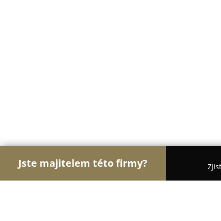
Jste majitelem této firmy?
Zjis
Orlové Sklenářství
Sklenářství, Autoskla, Opravy 