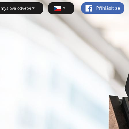
Přihlásit se
ůmyslová odvětví