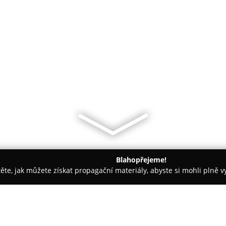
Blahopřejeme!
těte, jak můžete získat propagační materiály, abyste si mohli plně 
autoskel - Jihlava
Sklenářství Smola