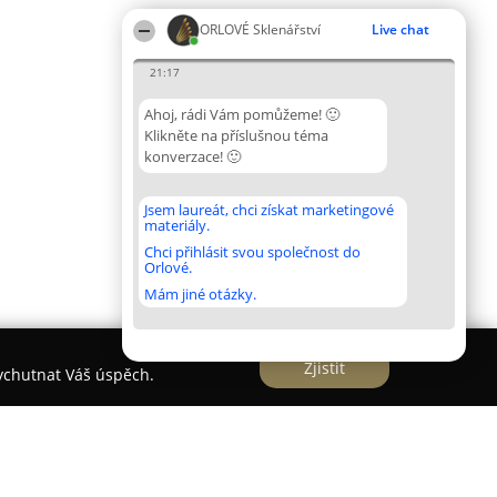
ORLOVÉ Sklenářství
Live chat
21:17
Ahoj, rádi Vám pomůžeme! 🙂
Klikněte na příslušnou téma
konverzace! 🙂
Jsem laureát, chci získat marketingové
materiály.
Chci přihlásit svou společnost do
Orlové.
Mám jiné otázky.
Zjistit
vychutnat Váš úspěch.