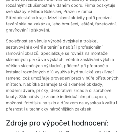
rozsáhlými zkušenostmi v daném oboru. Firma poskytuje
své služby v Mladé Boleslavi, Praze i v rámci
Středočeského kraje. Mezi hlavní aktivity patří precizní
řezání skla na zakázku, jeho broušení, leštění, fazetování,
gravírování i pískování.
Společnost se věnuje výrobě dvojskel a trojskel,
sestavování akvárií a terárií a nabízí i profesionální
rámování obrazů. Specializuje se rovněž na montáže
skleněných prvků ve výškách, včetně zasklívání výloh a
větších skleněných výkladců, přičemž při přepravě a
instalaci rozměrných dílů využívá hydraulické zasklívací
rameno, což umožňuje provedení prací v hůře přístupných
místech. Nabídka zahrnuje také skleněné obklady,
moderní dveře, příčky, dekorativní zrcadla či sprchové
kouty. Sklenářství je známé individuálním přístupem,
možností fototisku na sklo a důrazem na vysokou kvalitu i
přesnost i u technicky náročnějších zakázek.
Zdroje pro výpočet hodnocení: