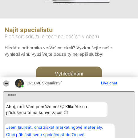
Najít specialistu
Plebiscit sdružuje těch nejlepších v oboru
Hledáte odborníka ve Vašem okolí? Vyzkoušejte naše
vyhledávání. Využívejte pouze ty nejlepší služby!
Vyhledávání
ORLOVÉ Sklenářství
Live chat
10:39
Ahoj, rádi Vám pomůžeme! 🙂 Klikněte na
příslušnou téma konverzace! 🙂
Organizátor hlasování
Plebiscyt
Kontakt
Bright Side Solutions sp. z o.
Vítězové
Kontakt
Jsem laureát, chci získat marketingové materiály.
o. sp. k.
Seznam všech
ul. Ruska 22
laureátů
Chci přihlásit svou společnost do Orlové.
Wrocław 50-079
Zásady