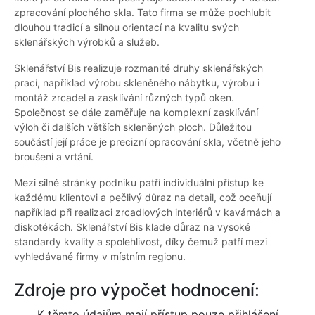
zpracování plochého skla. Tato firma se může pochlubit
dlouhou tradicí a silnou orientací na kvalitu svých
sklenářských výrobků a služeb.
Sklenářství Bis realizuje rozmanité druhy sklenářských
prací, například výrobu skleněného nábytku, výrobu i
montáž zrcadel a zasklívání různých typů oken.
Společnost se dále zaměřuje na komplexní zasklívání
výloh či dalších větších skleněných ploch. Důležitou
součástí její práce je precizní opracování skla, včetně jeho
broušení a vrtání.
Mezi silné stránky podniku patří individuální přístup ke
každému klientovi a pečlivý důraz na detail, což oceňují
například při realizaci zrcadlových interiérů v kavárnách a
diskotékách. Sklenářství Bis klade důraz na vysoké
standardy kvality a spolehlivost, díky čemuž patří mezi
vyhledávané firmy v místním regionu.
Zdroje pro výpočet hodnocení:
K těmto údajům mají přístup pouze přihlášení