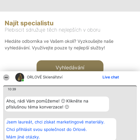
Najít specialistu
Plebiscit sdružuje těch nejlepších v oboru
Hledáte odborníka ve Vašem okolí? Vyzkoušejte naše
vyhledávání. Využívejte pouze ty nejlepší služby!
Vyhledávání
ORLOVÉ Sklenářství
Live chat
10:39
Ahoj, rádi Vám pomůžeme! 🙂 Klikněte na
příslušnou téma konverzace! 🙂
Organizátor hlasování
Plebiscyt
Kontakt
Bright Side Solutions sp. z o.
Vítězové
Kontakt
Jsem laureát, chci získat marketingové materiály.
o. sp. k.
Seznam všech
ul. Ruska 22
laureátů
Chci přihlásit svou společnost do Orlové.
Wrocław 50-079
Zásady
Mám jiné otázky.
KRS 0000749100 | Regon
Pravidla