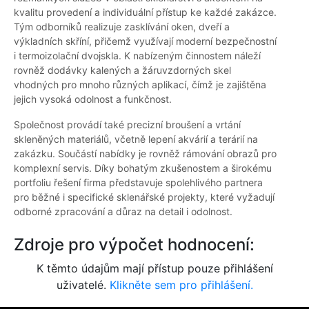
kvalitu provedení a individuální přístup ke každé zakázce.
Tým odborníků realizuje zasklívání oken, dveří a
výkladních skříní, přičemž využívají moderní bezpečnostní
i termoizolační dvojskla. K nabízeným činnostem náleží
rovněž dodávky kalených a žáruvzdorných skel
vhodných pro mnoho různých aplikací, čímž je zajištěna
jejich vysoká odolnost a funkčnost.
Společnost provádí také precizní broušení a vrtání
skleněných materiálů, včetně lepení akvárií a terárií na
zakázku. Součástí nabídky je rovněž rámování obrazů pro
komplexní servis. Díky bohatým zkušenostem a širokému
portfoliu řešení firma představuje spolehlivého partnera
pro běžné i specifické sklenářské projekty, které vyžadují
odborné zpracování a důraz na detail i odolnost.
Zdroje pro výpočet hodnocení:
K těmto údajům mají přístup pouze přihlášení
uživatelé.
Klikněte sem pro přihlášení.