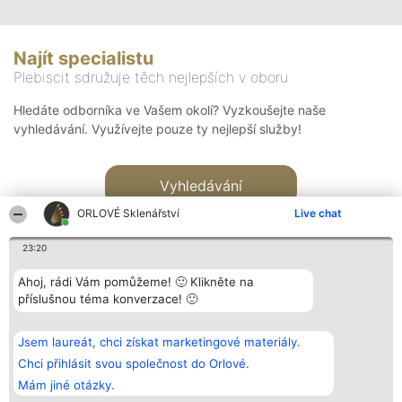
Najít specialistu
Plebiscit sdružuje těch nejlepších v oboru
Hledáte odborníka ve Vašem okolí? Vyzkoušejte naše
vyhledávání. Využívejte pouze ty nejlepší služby!
Vyhledávání
ORLOVÉ Sklenářství
Live chat
23:20
Ahoj, rádi Vám pomůžeme! 🙂 Klikněte na
příslušnou téma konverzace! 🙂
Organizátor hlasování
Plebiscyt
Kontakt
Bright Side Solutions sp. z o.
Vítězové
Kontakt
Jsem laureát, chci získat marketingové materiály.
o. sp. k.
Seznam všech
ul. Ruska 22
laureátů
Chci přihlásit svou společnost do Orlové.
Wrocław 50-079
Zásady
Mám jiné otázky.
KRS 0000749100 | Regon
Pravidla
381313360 | NIP 8943132676
Zásady