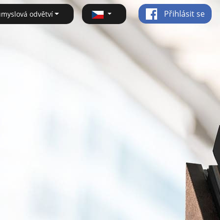
Přihlásit se
ůmyslová odvětví