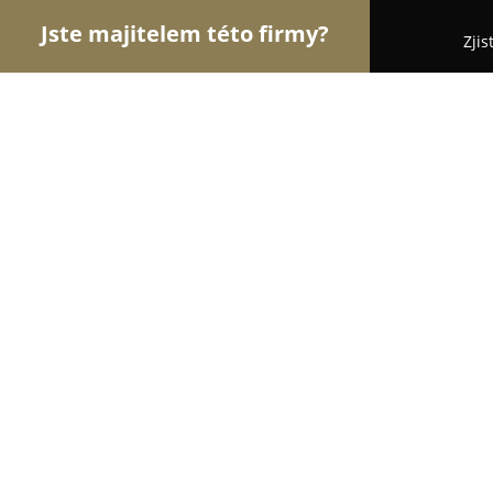
Jste majitelem této firmy?
Zjis
Orlové Sklenářství
Sklenářství, Autoskla, Opravy
Autosklo Karafiat
9.4
(57)
Františkovy Lázně, Chebská 12
Zobrazit telefonní číslo