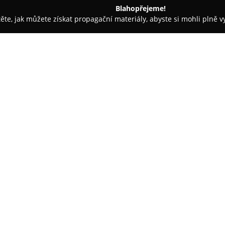
Blahopřejeme!
těte, jak můžete získat propagační materiály, abyste si mohli plně 
 autoskel - Cheb
Autosklo Karafiat
O společnosti:
Autosklo Karafiát
působí ve Fr
na komplexní automobilovou péč
oblasti autoskel, včetně jejic
předností společnosti je vyřizo
Zobrazit více >>
pojišťovnami, čímž odlehčuje a
Kromě služeb týkajících se auto
i odbornou montáž pneumatik pr
Součástí nabídky jsou rovněž p
potahových a protislunečních f
zárukou na stálost a originalitu