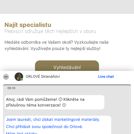
Najít specialistu
Plebiscit sdružuje těch nejlepších v oboru
Hledáte odborníka ve Vašem okolí? Vyzkoušejte naše
vyhledávání. Využívejte pouze ty nejlepší služby!
Vyhledávání
ORLOVÉ Sklenářství
Live chat
05:10
Ahoj, rádi Vám pomůžeme! 🙂 Klikněte na
příslušnou téma konverzace! 🙂
Organizátor hlasování
Plebiscyt
Kontakt
Bright Side Solutions sp. z o.
Vítězové
Kontakt
Jsem laureát, chci získat marketingové materiály.
o. sp. k.
Seznam všech
ul. Ruska 22
laureátů
Chci přihlásit svou společnost do Orlové.
Wrocław 50-079
Zásady
Mám jiné otázky.
KRS 0000749100 | Regon
Pravidla