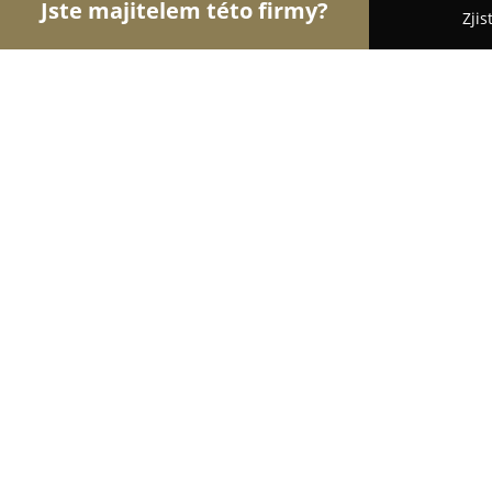
Jste majitelem této firmy?
Zjis
Orlové Sklenářství
Sklenářství, Autoskla, Opravy
AUTOSKLO K + M spol. s r. o.
8.7
(32)
Český Krumlov, Chvalšinská 236
Zobrazit telefonní číslo