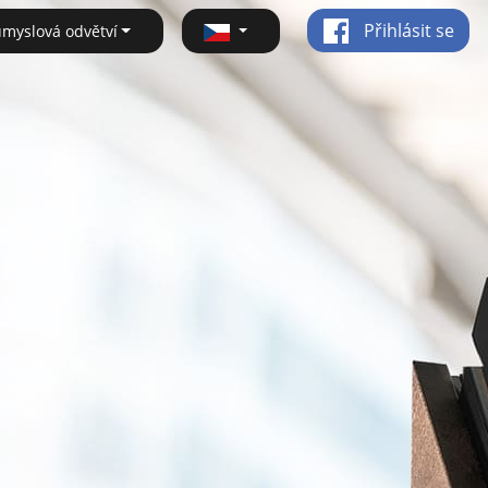
Přihlásit se
ůmyslová odvětví