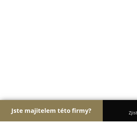
Jste majitelem této firmy?
Zjis
Orlové Sklenářství
Sklenářství, Autoskla, Opravy