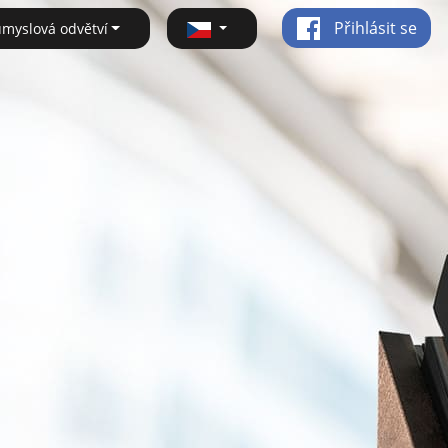
Přihlásit se
ůmyslová odvětví