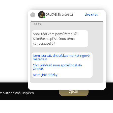
ORLOVÉ Sklenářství
Live chat
05:53
Ahoj, rádi Vám pomůžeme! 🙂
Klikněte na příslušnou téma
konverzace! 🙂
Jsem laureát, chci získat marketingové
materiály.
Chci přihlásit svou společnost do
Orlové.
Mám jiné otázky.
Zjistit
vychutnat Váš úspěch.