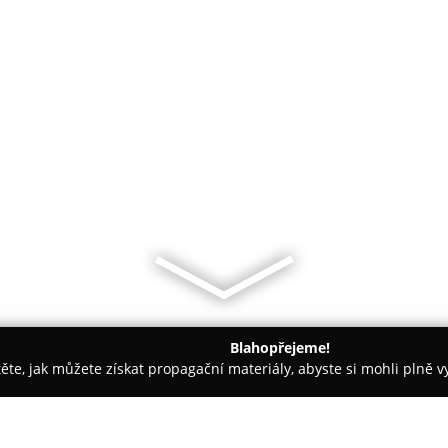
Blahopřejeme!
těte, jak můžete získat propagační materiály, abyste si mohli plně 
 autoskel - Benešov
Auto Michálek s.r.o.