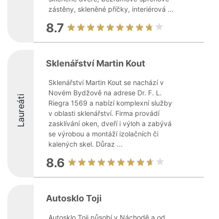
zástěny, skleněné příčky, interiérová ...
8.7
Sklenářství Martin Kout
Sklenářství Martin Kout se nachází v
Novém Bydžově na adrese Dr. F. L.
Laureáti
Riegra 1569 a nabízí komplexní služby
v oblasti sklenářství. Firma provádí
zasklívání oken, dveří i výloh a zabývá
se výrobou a montáží izolačních či
kalených skel. Důraz ...
8.6
Autosklo Toji
Autosklo Toji působí v Náchodě a od