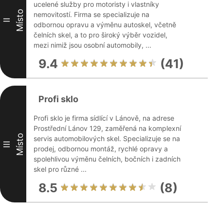
ucelené služby pro motoristy i vlastníky
Místo
nemovitostí. Firma se specializuje na
II
odbornou opravu a výměnu autoskel, včetně
čelních skel, a to pro široký výběr vozidel,
mezi nimiž jsou osobní automobily, ...
9.4
(41)
Profi sklo
Profi sklo je firma sídlící v Lánově, na adrese
Prostřední Lánov 129, zaměřená na komplexní
Místo
servis automobilových skel. Specializuje se na
III
prodej, odbornou montáž, rychlé opravy a
spolehlivou výměnu čelních, bočních i zadních
skel pro různé ...
8.5
(8)