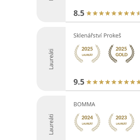
8.5
Sklenářství Prokeš
Laureáti
9.5
BOMMA
Laureáti