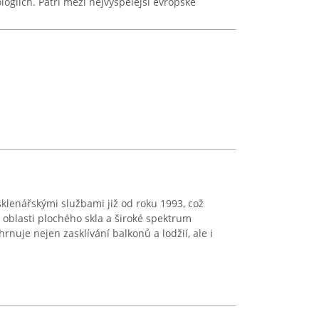
ogiích. Patří mezi nejvyspělejší evropské
sklenářskými službami již od roku 1993, což
 oblasti plochého skla a široké spektrum
rnuje nejen zasklívání balkonů a lodžií, ale i