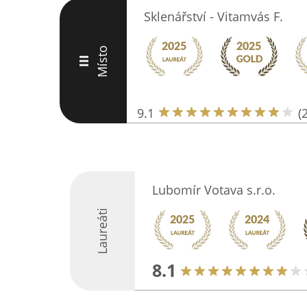
Sklenářství - Vitamvás F.
Místo
III
9.1
(
Lubomír Votava s.r.o.
Laureáti
8.1