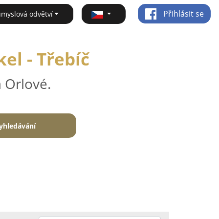
Přihlásit se
ůmyslová odvětví
el - Třebíč
 Orlové.
yhledávání