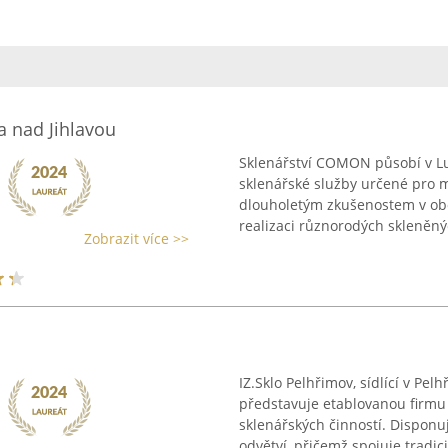
 nad Jihlavou
Sklenářství COMON působí v Lu
sklenářské služby určené pro mo
dlouholetým zkušenostem v obo
realizaci různorodých skleněnýc
Zobrazit více >>
IZ.Sklo Pelhřimov, sídlící v Pe
představuje etablovanou firmu 
sklenářských činností. Disponuj
odvětví, přičemž spojuje tradici 