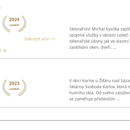
a
Sklenářství Michal Kysilka zaji
spojené služby v oblasti Ledeč
Zobrazit více >>
sklenářské úkony jak ve vlastní
zasklívání oken, dveří, ...
V obci Karlov u Žďáru nad Sáza
Sklárna Svoboda Karlov, která 
hutního skla. Od svého založe
se zaměřuje především ...