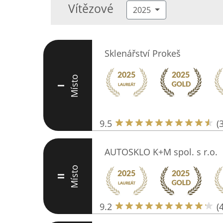
Vítězové
2025
Sklenářství Prokeš
Místo
I
9.5
(
AUTOSKLO K+M spol. s r.o.
Místo
II
9.2
(