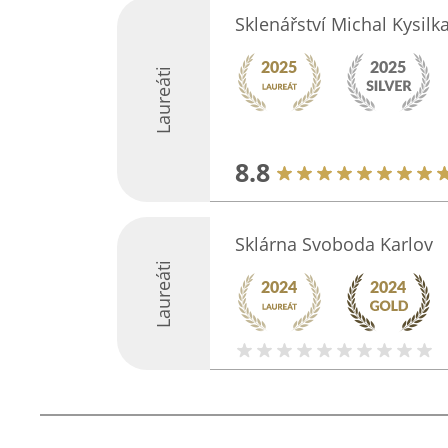
Sklenářství Michal Kysilk
Laureáti
8.8
Sklárna Svoboda Karlov
Laureáti