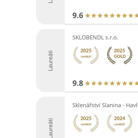
9.6
SKLOBENDL s.r.o.
Laureáti
9.8
Sklenářství Slanina - Hav
Laureáti