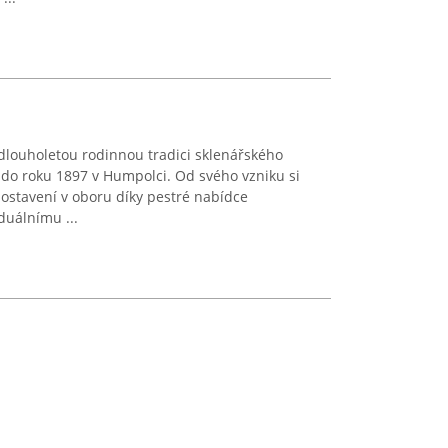
dlouholetou rodinnou tradici sklenářského
ž do roku 1897 v Humpolci. Od svého vzniku si
ostavení v oboru díky pestré nabídce
duálnímu ...