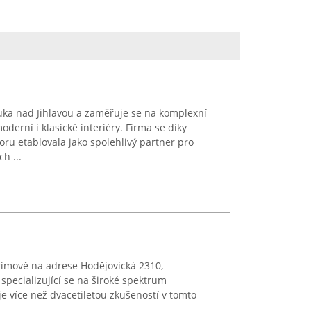
ka nad Jihlavou a zaměřuje se na komplexní
derní i klasické interiéry. Firma se díky
ru etablovala jako spolehlivý partner pro
h ...
lhřimově na adrese Hodějovická 2310,
specializující se na široké spektrum
e více než dvacetiletou zkušeností v tomto
...