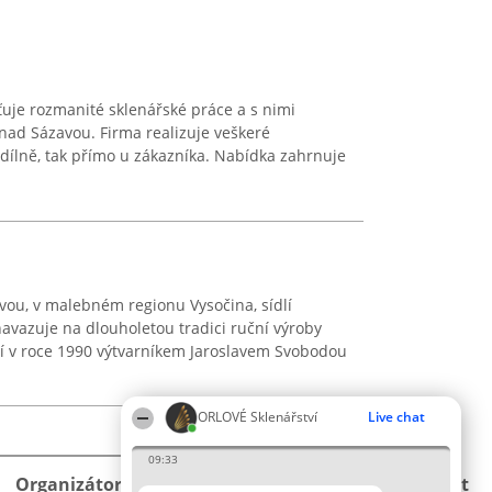
šťuje rozmanité sklenářské práce a s nimi
 nad Sázavou. Firma realizuje veškeré
 dílně, tak přímo u zákazníka. Nabídka zahrnuje
vou, v malebném regionu Vysočina, sídlí
navazuje na dlouholetou tradici ruční výroby
ní v roce 1990 výtvarníkem Jaroslavem Svobodou
ORLOVÉ Sklenářství
Live chat
09:33
Organizátor hlasování
Plebiscyt
Kontakt