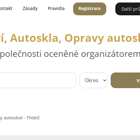
ontakt
Zásady
Pravidla
Registrace
Další pr
í, Autoskla, Opravy autosk
 společnosti oceněné organizátorem
V
y autoskel - Třebíč