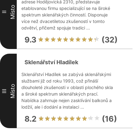
adrese Hodějovická 2310, představuje
Místo
etablovanou firmu specializující se na široké
II
spektrum sklenářských činností. Disponuje
více než dvacetiletou zkušeností v tomto
odvětví, přičemž spojuje tradici ...
9.3
(32)
Sklenářství Hladílek
Sklenářství Hladílek se zabývá sklenářskými
službami již od roku 1993, což přináší
Místo
dlouholeté zkušenosti v oblasti plochého skla
III
a široké spektrum sklenářských prací.
Nabídka zahrnuje nejen zasklívání balkonů a
lodžií, ale i dodání a instalaci ...
8.2
(16)