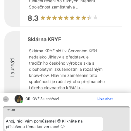
funkční řešení do různých interiérů.
Společnost zaměstnává ...
8.3
Sklárna KRYF
Sklárna KRYF sídlí v Červeném Kříži
nedaleko Jihlavy a představuje
Laureáti
tradičního českého výrobce skla s
dlouholetými zkušenostmi a rozsáhlým
know-how. Hlavním zaměřením této
společnosti je ruční výroba přejímaného
i čirého olovnatého křišťálu. ...
8.8
ORLOVÉ Sklenářství
Live chat
21:48
Organizátor hlasování
Plebiscyt
Kontakt
Ahoj, rádi Vám pomůžeme! 🙂 Klikněte na
Bright Side Solutions sp. z o.
Vítězové
Kontakt
příslušnou téma konverzace! 🙂
o. sp. k.
Seznam všech