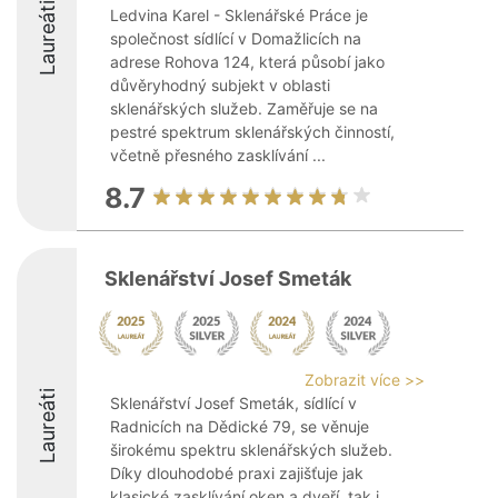
Laureáti
Ledvina Karel - Sklenářské Práce je
společnost sídlící v Domažlicích na
adrese Rohova 124, která působí jako
důvěryhodný subjekt v oblasti
sklenářských služeb. Zaměřuje se na
pestré spektrum sklenářských činností,
včetně přesného zasklívání ...
8.7
Sklenářství Josef Smeták
Zobrazit více >>
Laureáti
Sklenářství Josef Smeták, sídlící v
Radnicích na Dědické 79, se věnuje
širokému spektru sklenářských služeb.
Díky dlouhodobé praxi zajišťuje jak
klasické zasklívání oken a dveří, tak i