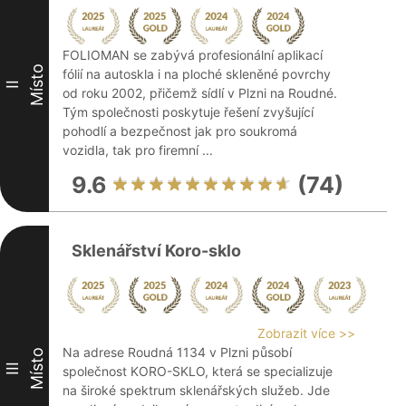
FOLIOMAN se zabývá profesionální aplikací
Místo
fólií na autoskla i na ploché skleněné povrchy
II
od roku 2002, přičemž sídlí v Plzni na Roudné.
Tým společnosti poskytuje řešení zvyšující
pohodlí a bezpečnost jak pro soukromá
vozidla, tak pro firemní ...
9.6
(74)
Sklenářství Koro-sklo
Zobrazit více >>
Na adrese Roudná 1134 v Plzni působí
Místo
III
společnost KORO-SKLO, která se specializuje
na široké spektrum sklenářských služeb. Jde