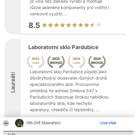
již více než dekádu vyrábí a montuje
různé skleněné komponenty pro vnitřní i
venkovní využití. ...
8.5
Laboratorní sklo Pardubice
Laboratorní sklo Pardubice působí jako
Laureáti
důvěryhodný dodavatel různých druhů
specializovaného skla. Provozovna
umístěná na adrese Smilova 547 v
Pardubicích disponuje širokou nabídkou
laboratorního skla, kde nechybí
aparatury, chladiče či teploměry, ...
8.6
ORLOVÉ Sklenářství
Live chat
11:35